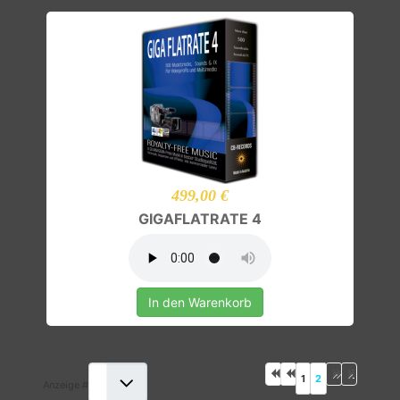
499,00 €
GIGAFLATRATE 4
In den Warenkorb
1
2
Anzeige #