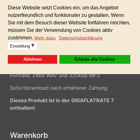
Präsentationen, modere Musik, Trailer, Werbespot,
Multimedia,
kommerzielle Musik,...
100% AKM/GEMA/SUISA-freie Musik inkl.
gewerblicher Lizenz für alle Ihre Projekte!
Keine weiteren Folgekosten!
Formate: 24bit WAV und 320kbp MP3
Sofortdownload nach erhaltener Zahlung.
Dieses Produkt ist in der GIGAFLATRATE 7
enthalten!
Warenkorb