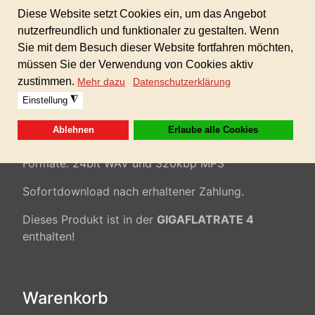
Hochzeitsmusik, Hintergrundmusik, emotional,
beschwingt, positiv, Youtubemusik,
Imagefilm, Präsentationen, modere Musik, Trailer,
Werbespot, Multimedia,
kommerzielle Musik,...
100% AKM/GEMA/SUISA-freie Musik inkl.
gewerblicher Lizenz für alle Ihre Projekte!
Keine weiteren Folgekosten!
Formate: 24bit WAV und 320kbp MP3
Sofortdownload nach erhaltener Zahlung.
Dieses Produkt ist in der
GIGAFLATRATE 4
enthalten!
Warenkorb