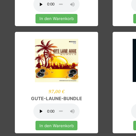
69,00 €
wedding music 2
In den Warenkorb
97,00 €