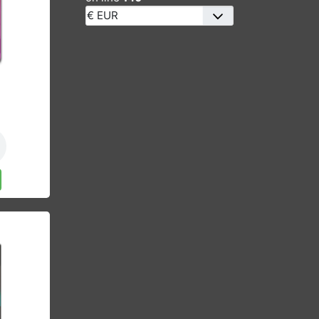
/home/www/Joomla-
HikaShop/libraries/src/HTML/Help
on line
140
€
 Musik
nkorb