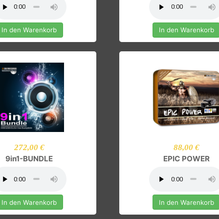
197,00 €
197,00
modern music bundle
EPIC Bundl
In den Warenkorb
In den Ware
272,00 €
88,00 