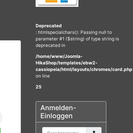
Deprecated
: htmlspecialchars(): Passing null to
parameter #1 ($string) of type string
deprecated in
/home/www/Joomla-
HikaShop/templates/ebw2-
cassiopeia/html/layouts/chromes/
on line
25
 €
ATE 5
Anmelden-
Einloggen