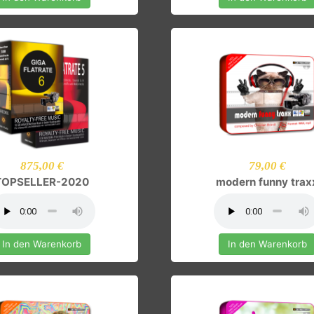
In den Warenkorb
In den Ware
875,00 €
79,00 
TOPSELLER-2020
modern funn
In den Warenkorb
In den Ware