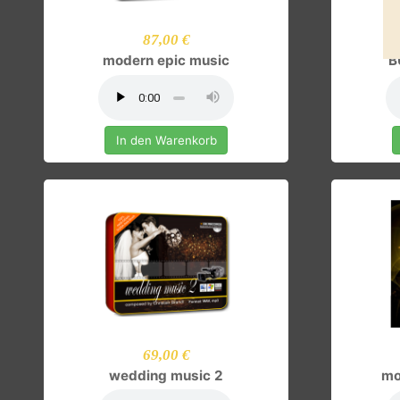
87,00 €
modern epic music
In den Warenkorb