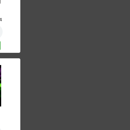
 €
TE 3-4
nkorb