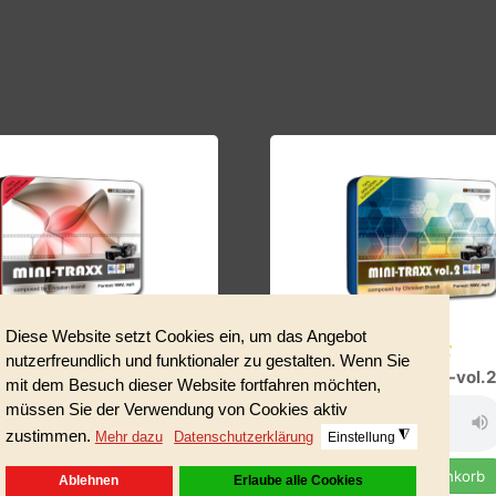
in Produktbild klicken!
67,00 €
69,00 
MINI-TRAXX
MINI-TRAXX