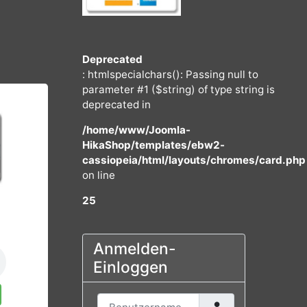
Deprecated
: htmlspecialchars(): Passing null to
parameter #1 ($string) of type string
deprecated in
/home/www/Joomla-
HikaShop/templates/ebw2-
cassiopeia/html/layouts/chromes/
on line
25
€
-vol.2
Anmelden-
Einloggen