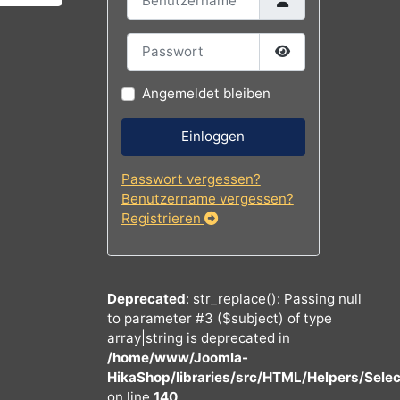
nkorb
Benutzername
Passwort
Passwort
Angemeldet bleiben
Einloggen
Passwort vergessen?
Benutzername vergessen?
Registrieren
Deprecated
: str_replace(): Passing 
to parameter #3 ($subject) of type
array|string is deprecated in