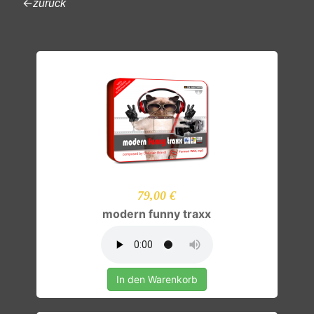
←
zurück
79,00 €
modern funny traxx
In den Warenkorb