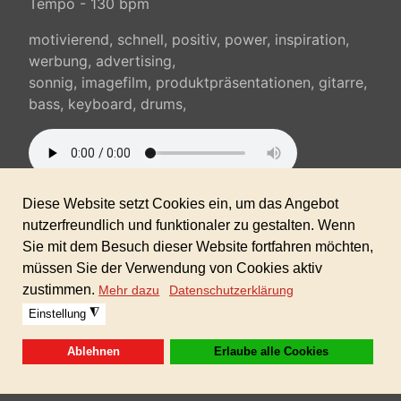
Tempo - 130 bpm
motivierend, schnell, positiv, power, inspiration,
werbung, advertising,
sonnig, imagefilm, produktpräsentationen, gitarre,
bass, keyboard, drums,
Sofortdownload nach erhaltener Zahlung inkl.
gewerblicher Lizenz!
Zeitlich und räumlich unbegrenzt verwendbar.
(keine Folgekosten)
Warenkorb
Der Warenkorb ist leer