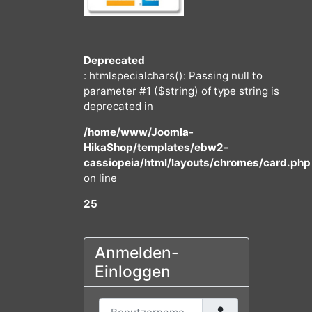
Deprecated
: htmlspecialchars(): Passing null to
parameter #1 ($string) of type string
deprecated in
/home/www/Joomla-
HikaShop/templates/ebw2-
cassiopeia/html/layouts/chromes/
on line
25
Anmelden-
Einloggen