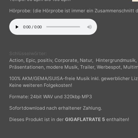
Die Titel sind in einer Länge von ca. 2:30 - 3:30 min
Tempo: 90 bpm bis 150 bpm
Hörprobe: (die Hörprobe ist immer ein Zusammenschnit
Schlüsselwörter:
Action, Epic, positiv, Corporate, Natur, Hintergrundmusi
Präsentationen, modere Musik, Trailer, Werbespot, Mul
100% AKM/GEMA/SUISA-freie Musik inkl. gewerblicher Li
Keine weiteren Folgekosten!
Formate: 24bit WAV und 320kbp MP3
Sofortdownload nach erhaltener Zahlung.