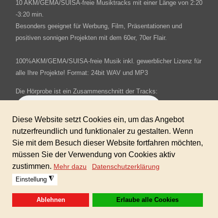
10 AKM/GEMA/SUISA-freie Musiktracks mit einer Länge von 2:20
-3:20 min.
Besonders geeignet für Werbung, Film, Präsentationen und
positiven sonnigen Projekten mit dem 60er, 70er Flair.
100%AKM/GEMA/SUISA-freie Musik inkl. gewerblicher Lizenz für
alle Ihre Projekte! Format: 24bit WAV und MP3
Die Hörprobe ist ein Zusammenschnitt der Tracks:
Sofortdownload nach erhaltener Zahlung.
Dieses Produkt ist in der GIGAFLATRATE 5 enthalten!
Warenkorb