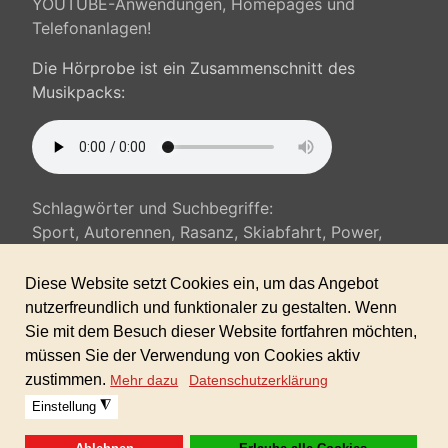
YOUTUBE-Anwendungen, Homepages und
Telefonanlagen!
Die Hörprobe ist ein Zusammenschnitt des
Musikpacks:
Schlagwörter und Suchbegriffe:
Sport, Autorennen, Rasanz, Skiabfahrt, Power,
schnell, Präsentation, Werbung, Verkehr,
Verfolgung,...
Sofortdownload nach erhaltener Zahlung!
Format: MP3 in Höchstuflösung 320kbit/s
Dieses Produkt ist in der GIGAFLATRATE 2
enthalten!