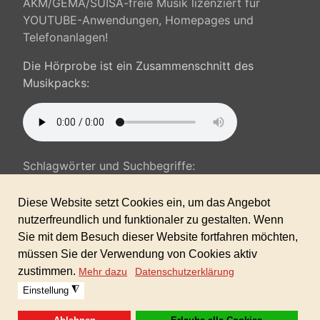
AKM/GEMA/SUISA-freie Musik lizenziert für
YOUTUBE-Anwendungen, Homepages und
Telefonanlagen!
Die Hörprobe ist ein Zusammenschnitt des
Musikpacks:
Schlagwörter und Suchbegriffe:
lustig, humorvoll, comedy, Kinder, Games,
Werbung, Fun, gutgelaunt,...
Sofortdownload nach erhaltener Zahlung!
Format: MP3 in Höchstuflösung 320kbit/s
Dieses Produkt ist in der GIGAFLATRATE 1
enthalten!