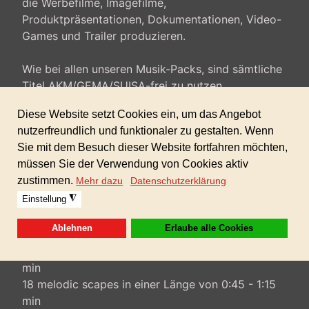
die Werbefilme, Imagefilme,
Produktpräsentationen, Dokumentationen, Video-
Games und Trailer produzieren.
Wie bei allen unseren Musik-Packs, sind sämtliche
Titel AKM/GEMA/SUISA-frei zu nutzen.
Eine gewerbliche Lizenz für alle Ihre Projekte ist
automatisch dabei, es erwarten Sie keine
Folgekosten!
Format: 24 bit WAV und 320 kbps mp3
Inhalt:
40 Mini-Traxx in einer Länge von 0:30 - 1:10 min
28 melodic scapes in einer Länge von 0:30 - 0:45
min
18 melodic scapes in einer Länge von 0:45 - 1:15
min