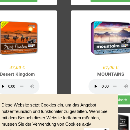
In den Warenkorb
In den Ware
47,00 €
67,00 
Desert Kingdom
MOUNTA
In den Warenkorb
In den Ware