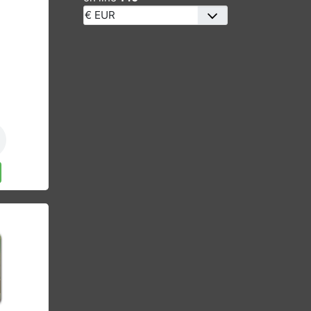
/home/www/Joomla-
HikaShop/libraries/src/HTML/Help
on line
140
€
RUMS
nkorb