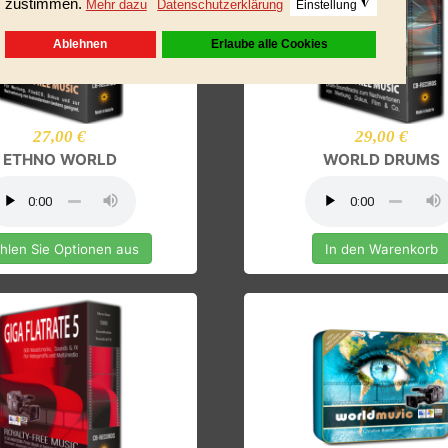
27,00 €
29,00 
ETHNO WORLD
WORLD D
Wählen Sie Optionen aus
In den Ware