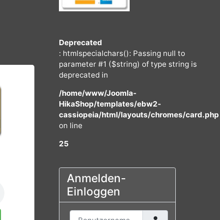
Deprecated
: htmlspecialchars(): Passing null to
parameter #1 ($string) of type string
deprecated in
/home/www/Joomla-
HikaShop/templates/ebw2-
cassiopeia/html/layouts/chromes/
on line
25
€
THNO
Anmelden-
Einloggen