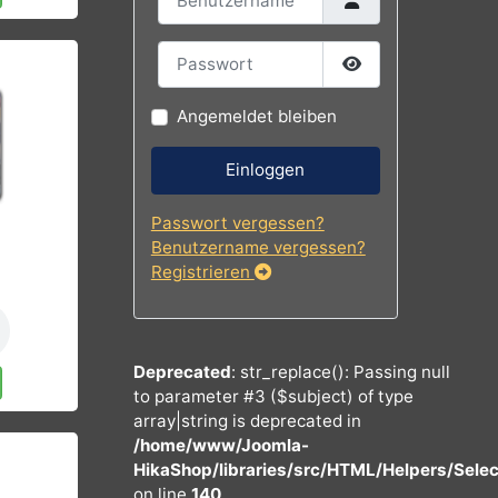
Benutzername
nkorb
Passwort
Passwort
Angemeldet bleiben
Einloggen
Passwort vergessen?
Benutzername vergessen?
€
Registrieren
INS
Deprecated
: str_replace(): Passing 
nkorb
to parameter #3 ($subject) of type
array|string is deprecated in